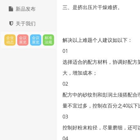
三、是挤出压片干燥难挤。
新品发布
关于我们
企业
会议
会议
标准
解决以上难题个人建议如以下：
动态
展览
展览
法规
01
选择适合的配方材料，协调好配方
大，增加成本；
02
配方中的砂纹剂和彭润土须搭配合
量不宜过多，控制在百分之40以
03
控制好粉末粒径，尽量磨细，还可
04