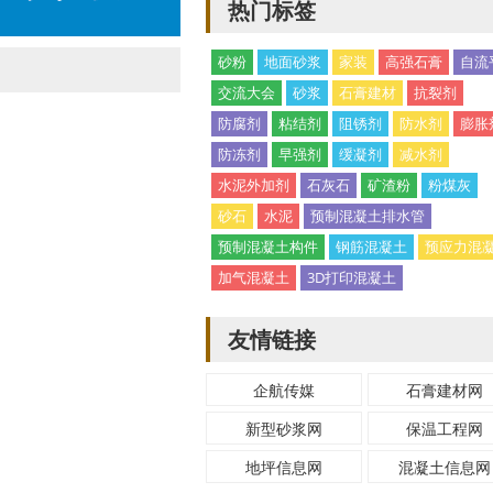
热门标签
砂粉
地面砂浆
家装
高强石膏
自流
交流大会
砂浆
石膏建材
抗裂剂
防腐剂
粘结剂
阻锈剂
防水剂
膨胀
防冻剂
早强剂
缓凝剂
减水剂
水泥外加剂
石灰石
矿渣粉
粉煤灰
砂石
水泥
预制混凝土排水管
预制混凝土构件
钢筋混凝土
预应力混
加气混凝土
3D打印混凝土
友情链接
企航传媒
石膏建材网
新型砂浆网
保温工程网
地坪信息网
混凝土信息网