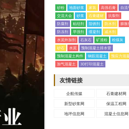
砂粉
地面砂浆
家装
高强石膏
自流
交流大会
砂浆
石膏建材
抗裂剂
防腐剂
粘结剂
阻锈剂
防水剂
膨胀
防冻剂
早强剂
缓凝剂
减水剂
水泥外加剂
石灰石
矿渣粉
粉煤灰
砂石
水泥
预制混凝土排水管
预制混凝土构件
钢筋混凝土
预应力混
加气混凝土
3D打印混凝土
友情链接
企航传媒
石膏建材网
新型砂浆网
保温工程网
地坪信息网
混凝土信息网